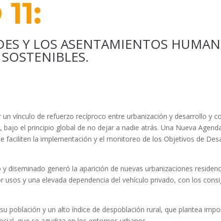
11:
DES Y LOS ASENTAMIENTOS HUMANO
Y SOSTENIBLES.
ar un vínculo de refuerzo recíproco entre urbanización y desarrollo 
z, bajo el principio global de no dejar a nadie atrás. Una Nueva Agend
 faciliten la implementación y el monitoreo de los Objetivos de Desar
o y diseminado generó la aparición de nuevas urbanizaciones residen
or usos y una elevada dependencia del vehículo privado, con los con
población y un alto índice de despoblación rural, que plantea importa
ocial, que se agudiza en los entornos urbanos.