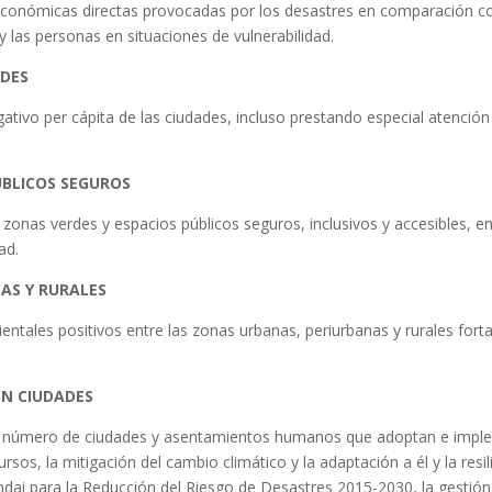
s económicas directas provocadas por los desastres en comparación co
y las personas en situaciones de vulnerabilidad.
ADES
tivo per cápita de las ciudades, incluso prestando especial atención a
ÚBLICOS SEGUROS
zonas verdes y espacios públicos seguros, inclusivos y accesibles, en 
ad.
AS Y RURALES
ntales positivos entre las zonas urbanas, periurbanas y rurales fortal
EN CIUDADES
 número de ciudades y asentamientos humanos que adoptan e implem
ursos, la mitigación del cambio climático y la adaptación a él y la resi
dai para la Reducción del Riesgo de Desastres 2015-2030, la gestión 