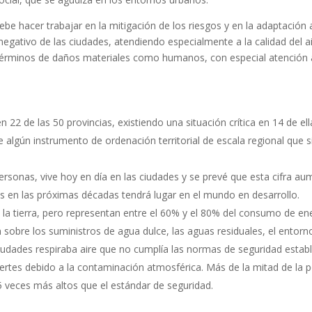
ebe hacer trabajar en la mitigación de los riesgos y en la adaptación 
egativo de las ciudades, atendiendo especialmente a la calidad del air
 términos de daños materiales como humanos, con especial atención a
2 de las 50 provincias, existiendo una situación crítica en 14 de ell
ún instrumento de ordenación territorial de escala regional que sir
rsonas, vive hoy en día en las ciudades y se prevé que esta cifra au
s en las próximas décadas tendrá lugar en el mundo en desarrollo.
la tierra, pero representan entre el 60% y el 80% del consumo de ene
 sobre los suministros de agua dulce, las aguas residuales, el entorno 
iudades respiraba aire que no cumplía las normas de seguridad establ
uertes debido a la contaminación atmosférica. Más de la mitad de la
5 veces más altos que el estándar de seguridad.